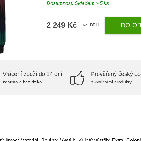
Dostupnost: Skladem > 5 ks
2 249 Kč
DO OB
vč. DPH
Vrácení zboží do 14 dní
Prověřený český o
zdarma a bez rizika
s kvalitními produkty
ý límec; Materiál: Bavlna; Výstřih: Kulatý výstřih; Extra: Celop