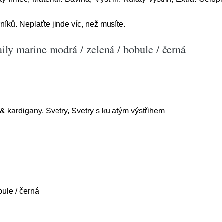
íků. Neplaťte jinde víc, než musíte.
aily marine modrá / zelená / bobule / černá
& kardigany, Svetry, Svetry s kulatým výstřihem
bule / černá