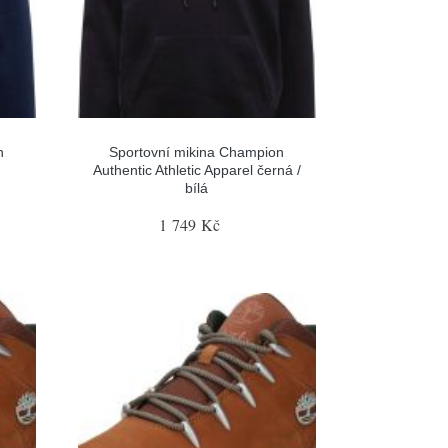
n
Sportovní mikina Champion
Authentic Athletic Apparel černá /
bílá
1 749 Kč