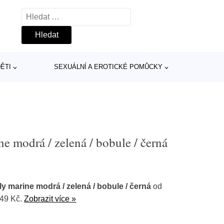
Vyhledávání
ĚTI
SEXUÁLNÍ A EROTICKÉ POMŮCKY
ine modrá / zelená / bobule / černá
aily marine modrá / zelená / bobule / černá
od
49 Kč.
Zobrazit více »