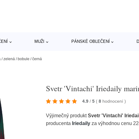
ČENÍ
MUŽI
PÁNSKÉ OBLEČENÍ
D
á / zelená / bobule / černá
Svetr 'Vintachi' Iriedaily mar
4.9
/
5
(
8
hodnocení
)
Výjimečný produkt
Svetr 'Vintachi' Iried
producenta
Iriedaily
za výhodnou cenu 22