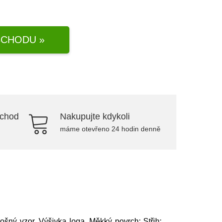
CHODU »
bchod
Nakupujte kdykoli
máme otevřeno 24 hodin denně
lošný vzor, Výšivka loga, Měkký povrch; Střih: