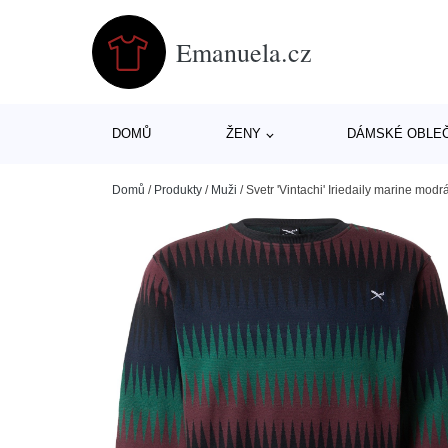
Emanuela.cz
DOMŮ
ŽENY
DÁMSKÉ OBLE
Domů
/
Produkty
/
Muži
/
Svetr 'Vintachi' Iriedaily marine modr