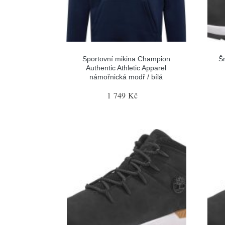
Sportovní mikina Champion
Šn
Authentic Athletic Apparel
námořnická modř / bílá
1 749 Kč