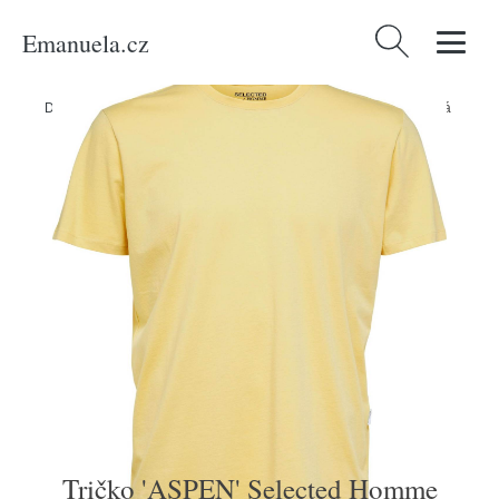
Emanuela.cz
Vyhledávání
Domů
/
Produkty
/
Muži
/
Tričko 'ASPEN' Selected Homme citronová
Tričko 'ASPEN' Selected Homme