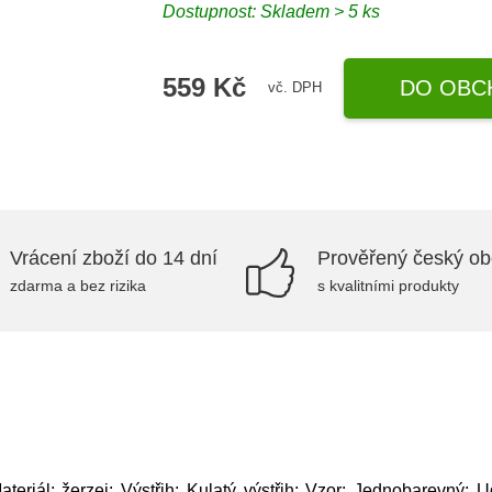
Dostupnost: Skladem > 5 ks
559 Kč
DO OBC
vč. DPH
Vrácení zboží do 14 dní
Prověřený český o
zdarma a bez rizika
s kvalitními produkty
teriál: žerzej; Výstřih: Kulatý výstřih; Vzor: Jednobarevný; U