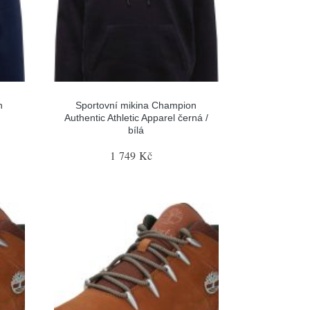
n
Sportovní mikina Champion
Authentic Athletic Apparel černá /
bílá
1 749 Kč