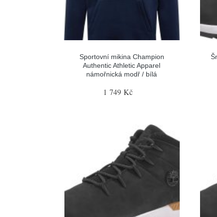
Sportovní mikina Champion
Šn
Authentic Athletic Apparel
námořnická modř / bílá
1 749 Kč