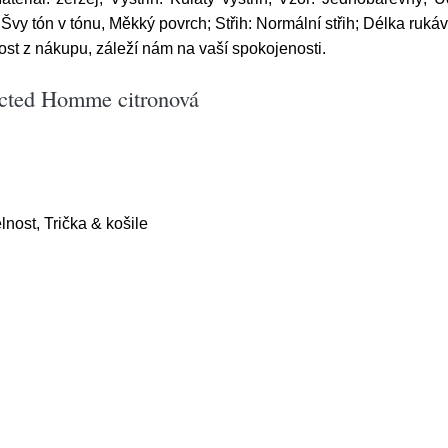
Švy tón v tónu, Měkký povrch; Střih: Normální střih; Délka ruká
ost z nákupu, záleží nám na vaší spokojenosti.
ected Homme citronová
lnost, Trička & košile