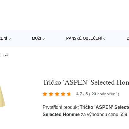
ČENÍ
MUŽI
PÁNSKÉ OBLEČENÍ
D
onová
Tričko 'ASPEN' Selected Ho
4.7
/
5
(
23
hodnocení
)
Prvotřídní produkt
Tričko 'ASPEN' Selec
Selected Homme
za výhodnou cenu 559