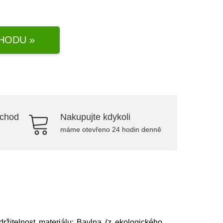
HODU »
bchod
Nakupujte kdykoli
máme otevřeno 24 hodin denně
držitelnost materiálu: Bavlna (z ekologického