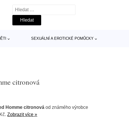
Vyhledávání
ĚTI
SEXUÁLNÍ A EROTICKÉ POMŮCKY
mme citronová
ted Homme citronová
od známého výrobce
 Kč.
Zobrazit více »