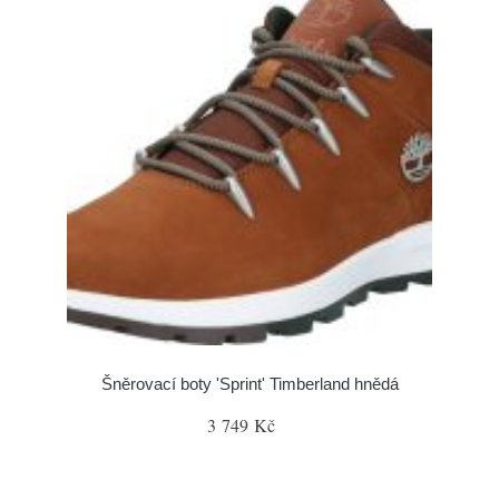
Šněrovací boty 'Sprint' Timberland hnědá
3 749 Kč