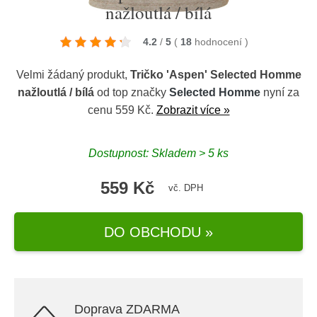
nažloutlá / bílá
4.2
/
5
(
18
hodnocení
)
Velmi žádaný produkt,
Tričko 'Aspen' Selected Homme
nažloutlá / bílá
od top značky
Selected Homme
nyní za
cenu 559 Kč.
Zobrazit více »
Dostupnost: Skladem > 5 ks
559 Kč
vč. DPH
DO OBCHODU »
Doprava ZDARMA