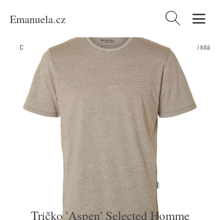
Emanuela.cz
Vyhledávání
Domů
/
Produkty
/
Muži
/
Tričko 'Aspen' Selected Homme nažloutlá / bílá
Tričko 'Aspen' Selected Homme