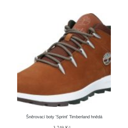
Šněrovací boty 'Sprint' Timberland hnědá
3 749 Kč