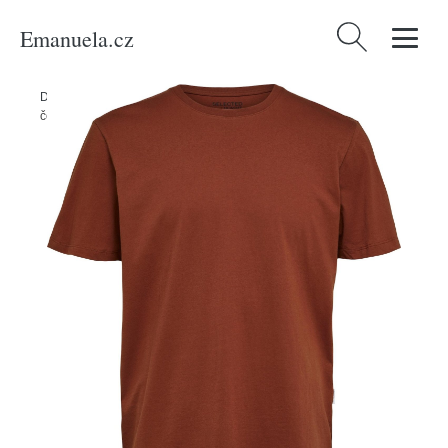
Emanuela.cz
Vyhledávání
Domů
/
Produkty
/
Muži
/
Tričko 'Aspen' Selected Homme rezavě
červená