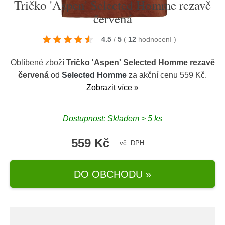
Tričko 'Aspen' Selected Homme rezavě
červená
4.5
/
5
(
12
hodnocení
)
Oblíbené zboží
Tričko 'Aspen' Selected Homme rezavě
červená
od
Selected Homme
za akční cenu 559 Kč.
Zobrazit více »
Dostupnost: Skladem > 5 ks
559 Kč
vč. DPH
DO OBCHODU »