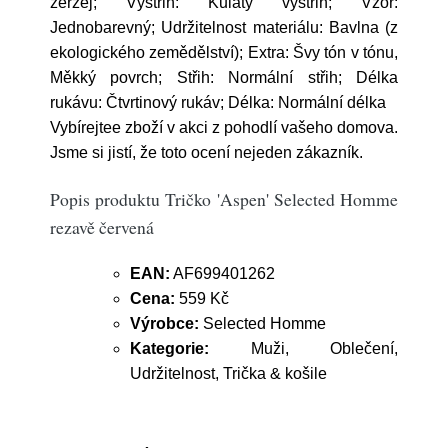
žerzej; Výstřih: Kulatý výstřih; Vzor:
Jednobarevný; Udržitelnost materiálu: Bavlna (z
ekologického zemědělství); Extra: Švy tón v tónu,
Měkký povrch; Střih: Normální střih; Délka
rukávu: Čtvrtinový rukáv; Délka: Normální délka
Vybírejtee zboží v akci z pohodlí vašeho domova.
Jsme si jistí, že toto ocení nejeden zákazník.
Popis produktu Tričko 'Aspen' Selected Homme
rezavě červená
EAN:
AF699401262
Cena:
559 Kč
Výrobce:
Selected Homme
Kategorie:
Muži, Oblečení,
Udržitelnost, Trička & košile