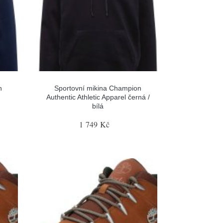
n
Sportovní mikina Champion
Authentic Athletic Apparel černá /
bílá
1 749 Kč