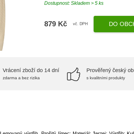
Dostupnost: Skladem > 5 ks
879 Kč
DO OBC
vč. DPH
Vrácení zboží do 14 dní
Prověřený český o
zdarma a bez rizika
s kvalitními produkty
emovaný výstřih, Prošitý límec; Materiál: žerzej; Výstřih: Kul