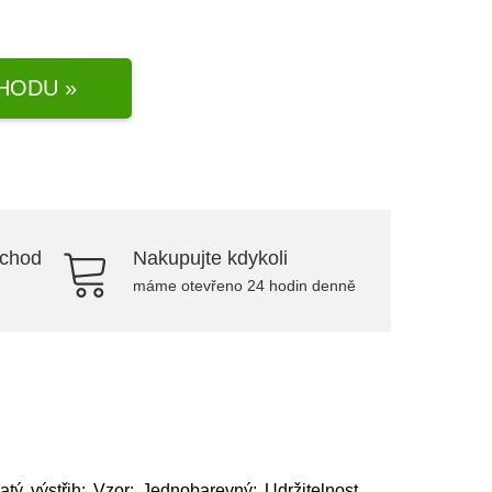
HODU »
bchod
Nakupujte kdykoli
máme otevřeno 24 hodin denně
atý výstřih; Vzor: Jednobarevný; Udržitelnost