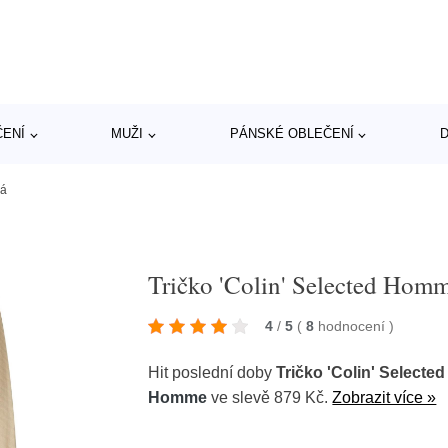
ČENÍ
MUŽI
PÁNSKÉ OBLEČENÍ
D
vá
Tričko 'Colin' Selected Hom
4
/
5
(
8
hodnocení
)
Hit poslední doby
Tričko 'Colin' Select
Homme
ve slevě 879 Kč.
Zobrazit více »