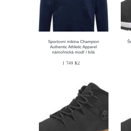
Sportovní mikina Champion
Šn
Authentic Athletic Apparel
námořnická modř / bílá
1 749 Kč