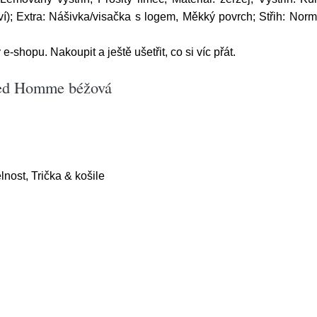
í); Extra: Nášivka/visačka s logem, Měkký povrch; Střih: Normá
-shopu. Nakoupit a ještě ušetřit, co si víc přát.
cted Homme béžová
lnost, Trička & košile