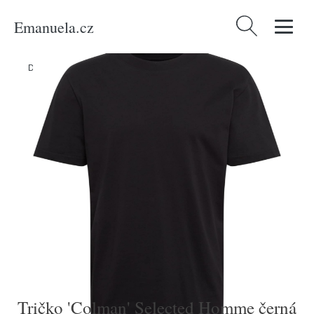
Emanuela.cz
Vyhledávání
Domů
/
Produkty
/
Muži
/
Tričko 'Colman' Selected Homme černá
Tričko 'Colman' Selected Homme černá