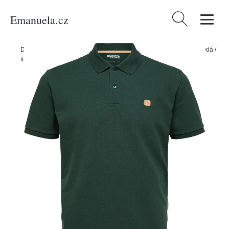
Emanuela.cz
Vyhledávání
Domů
/
Produkty
/
Muži
/
Tričko 'Dante' Selected Homme světle hnědá /
tmavě zelená