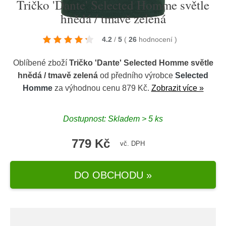
Tričko 'Dante' Selected Homme světle
hnědá / tmavě zelená
4.2
/
5
(
26
hodnocení
)
Oblíbené zboží
Tričko 'Dante' Selected Homme světle
hnědá / tmavě zelená
od předního výrobce
Selected
Homme
za výhodnou cenu 879 Kč.
Zobrazit více »
Dostupnost: Skladem > 5 ks
779 Kč
vč. DPH
DO OBCHODU »