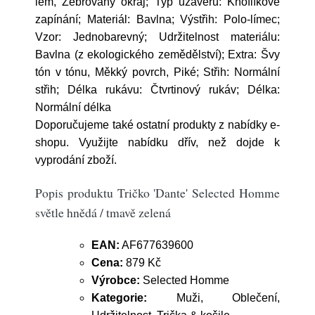
lem, Žebrovaný okraj; Typ uzávěru: Knoflíkové
zapínání; Materiál: Bavlna; Výstřih: Polo-límec;
Vzor: Jednobarevný; Udržitelnost materiálu:
Bavlna (z ekologického zemědělství); Extra: Švy
tón v tónu, Měkký povrch, Piké; Střih: Normální
střih; Délka rukávu: Čtvrtinový rukáv; Délka:
Normální délka
Doporučujeme také ostatní produkty z nabídky e-
shopu. Využijte nabídku dřív, než dojde k
vyprodání zboží.
Popis produktu Tričko 'Dante' Selected Homme
světle hnědá / tmavě zelená
EAN:
AF677639600
Cena:
879 Kč
Výrobce:
Selected Homme
Kategorie:
Muži, Oblečení,