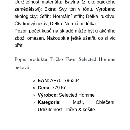
Udržitelnost materiálu: Bavlna (z ekologického
zemědělství); Extra: Švy tón v tónu, Vyrobeno
ekologicky; Střih: Normální střih; Délka rukávu:
Čtvrtinový rukáv; Délka: Normální délka
Pozor, počet kusů na skladě může být u akčního
zboží omezen. Nakoupit a ještě ušetřit, co si víc
přát.
Popis produktu Tričko 'Fave' Selected Homme
béžová
EAN:
AF701796334
Cena:
779 Kč
Výrobce:
Selected Homme
Kategorie:
Muži, Oblečení,
Udržitelnost, Trička & košile