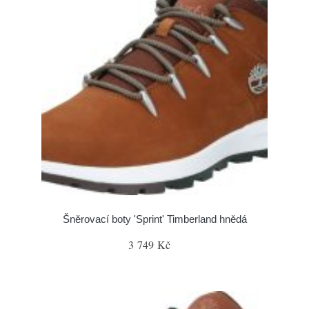
Šněrovací boty 'Sprint' Timberland hnědá
3 749 Kč