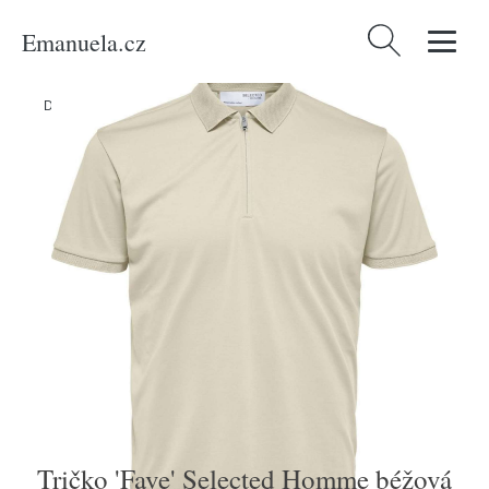
Emanuela.cz
Vyhledávání
Domů
/
Produkty
/
Muži
/
Tričko 'Fave' Selected Homme béžová
Tričko 'Fave' Selected Homme béžová