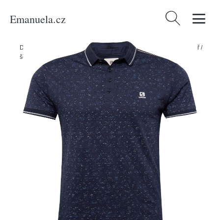
Emanuela.cz
Vyhledávání
Domů
/
Produkty
/
Muži
/
Tričko Gabbiano modrá / námořnická modř /
šedá