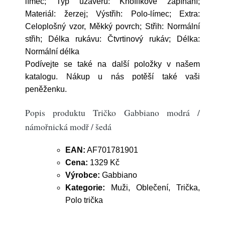
límec; Typ uzávěru: Knoflíkové zapínání;
Materiál: žerzej; Výstřih: Polo-límec; Extra:
Celoplošný vzor, Měkký povrch; Střih: Normální
střih; Délka rukávu: Čtvrtinový rukáv; Délka:
Normální délka
Podívejte se také na další položky v našem
katalogu. Nákup u nás potěší také vaši
peněženku.
Popis produktu Tričko Gabbiano modrá /
námořnická modř / šedá
EAN:
AF701781901
Cena:
1329 Kč
Výrobce:
Gabbiano
Kategorie:
Muži, Oblečení, Trička,
Polo trička