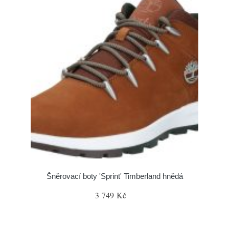
Šněrovací boty 'Sprint' Timberland hnědá
3 749 Kč