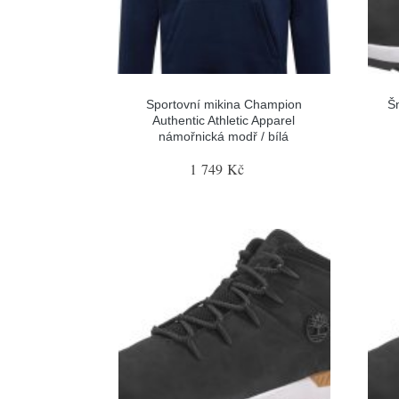
Sportovní mikina Champion
Šn
Authentic Athletic Apparel
námořnická modř / bílá
1 749 Kč