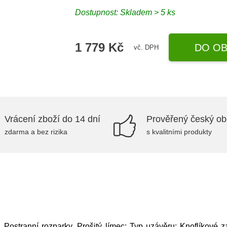
Dostupnost: Skladem > 5 ks
1 779 Kč
DO OB
vč. DPH
Vrácení zboží do 14 dní
Prověřený český o
zdarma a bez rizika
s kvalitními produkty
Postranní rozparky, Prošitý límec; Typ uzávěru: Knoflíkové za