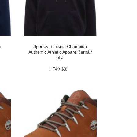
n
Sportovní mikina Champion
Authentic Athletic Apparel černá /
bílá
1 749 Kč