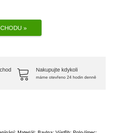
CHODU »
bchod
Nakupujte kdykoli
máme otevřeno 24 hodin denně
pínání; Materiál: Bavlna; Výstřih: Polo-límec;