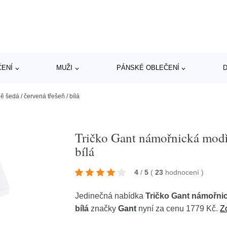
ČENÍ
MUŽI
PÁNSKÉ OBLEČENÍ
D
ě šedá / červená třešeň / bílá
Tričko Gant námořnická modř /
bílá
4
/
5
(
23
hodnocení
)
Jedinečná nabídka
Tričko Gant námořnick
bílá
značky
Gant
nyní za cenu 1779 Kč.
Z