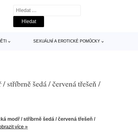
Vyhledávání
ĚTI
SEXUÁLNÍ A EROTICKÉ POMŮCKY
 stříbrně šedá / červená třešeň /
á modř / stříbrně šedá / červená třešeň /
obrazit více »