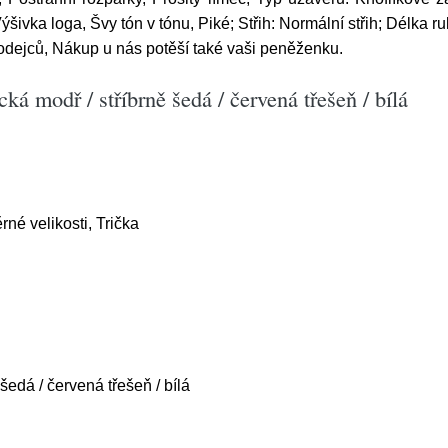
ýšivka loga, Švy tón v tónu, Piké; Střih: Normální střih; Délka r
odejců, Nákup u nás potěší také vaši peněženku.
á modř / stříbrně šedá / červená třešeň / bílá
né velikosti, Trička
šedá / červená třešeň / bílá