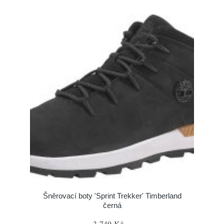
Šněrovací boty 'Sprint Trekker' Timberland
černá
3 749 Kč