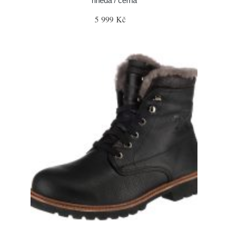
hnědá / černá
5 999 Kč