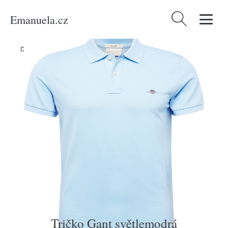
Emanuela.cz
Vyhledávání
Domů
/
Produkty
/
Muži
/
Tričko Gant světlemodrá
Tričko Gant světlemodrá