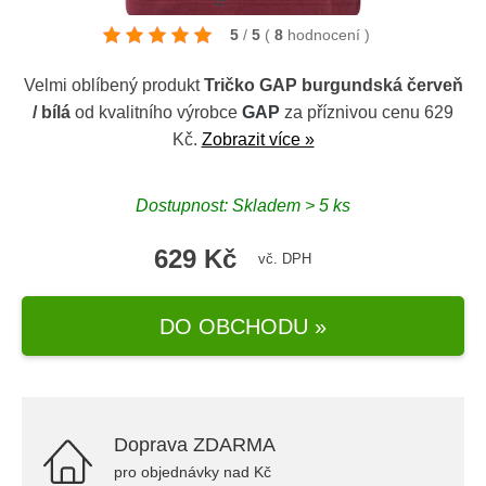
5
/
5
(
8
hodnocení
)
Velmi oblíbený produkt
Tričko GAP burgundská červeň
/ bílá
od kvalitního výrobce
GAP
za příznivou cenu 629
Kč.
Zobrazit více »
Dostupnost: Skladem > 5 ks
629 Kč
vč. DPH
DO OBCHODU »
Doprava ZDARMA
pro objednávky nad Kč