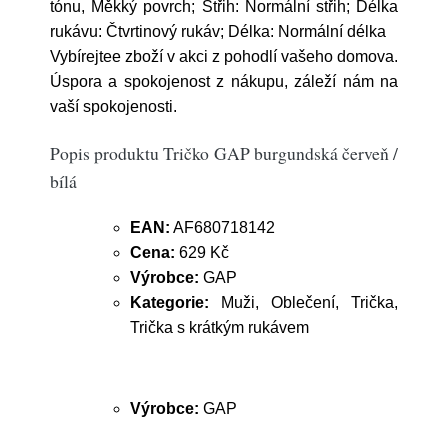
tónu, Měkký povrch; Střih: Normální střih; Délka
rukávu: Čtvrtinový rukáv; Délka: Normální délka
Vybírejtee zboží v akci z pohodlí vašeho domova.
Úspora a spokojenost z nákupu, záleží nám na
vaší spokojenosti.
Popis produktu Tričko GAP burgundská červeň /
bílá
EAN:
AF680718142
Cena:
629 Kč
Výrobce:
GAP
Kategorie:
Muži, Oblečení, Trička,
Trička s krátkým rukávem
Výrobce:
GAP