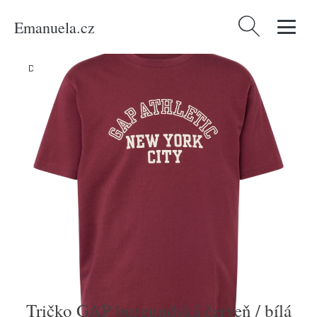
Emanuela.cz
Vyhledávání
Domů
/
Produkty
/
Muži
/
Tričko GAP burgundská červeň / bílá
Tričko GAP burgundská červeň / bílá