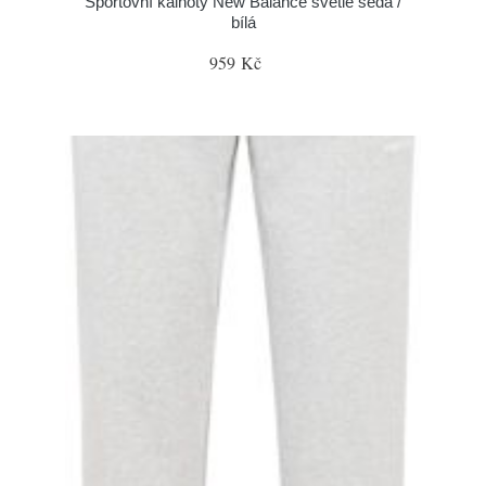
Sportovní kalhoty New Balance světle šedá /
bílá
959 Kč