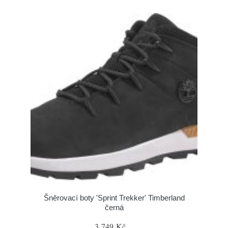
Šněrovací boty 'Sprint Trekker' Timberland
černá
3 749 Kč