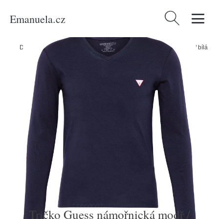
Emanuela.cz
Vyhledávání
Domů
/
Produkty
/
Muži
/
Tričko Guess námořnická modř / červená / bílá
Tričko Guess námořnická modř /