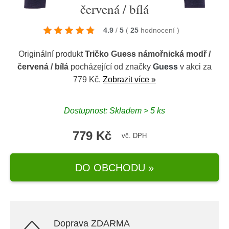
červená / bílá
4.9
/
5
(
25
hodnocení
)
Originální produkt
Tričko Guess námořnická modř /
červená / bílá
pocházející od značky
Guess
v akci za
779 Kč.
Zobrazit více »
Dostupnost: Skladem > 5 ks
779 Kč
vč. DPH
DO OBCHODU »
Doprava ZDARMA