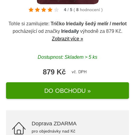
4
/
5
(
8
hodnocení
)
Tohle si zamilujete:
Tričko Iriedaily šedý melír / merlot
pocházející od značky
Iriedaily
výhodně za 879 Kč.
Zobrazit více »
Dostupnost: Skladem > 5 ks
879 Kč
vč. DPH
DO OBCHODU »
Doprava ZDARMA
pro objednávky nad Kč