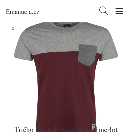
Emanuela.cz
Vyhledávání
Domů
/
Produkty
/
Muži
/
Tričko Iriedaily šedý melír / merlot
Tričko Iriedaily šedý melír / merlot