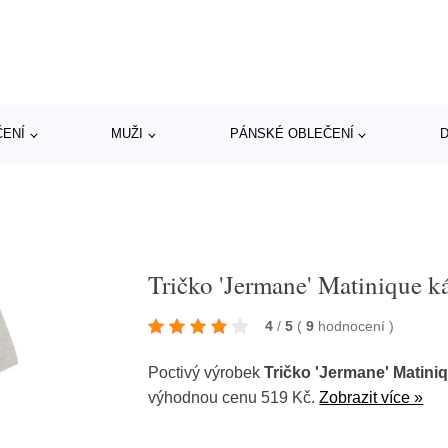
ČENÍ
MUŽI
PÁNSKÉ OBLEČENÍ
D
Tričko 'Jermane' Matinique 
4
/
5
(
9
hodnocení
)
Poctivý výrobek
Tričko 'Jermane' Matin
výhodnou cenu 519 Kč.
Zobrazit více »