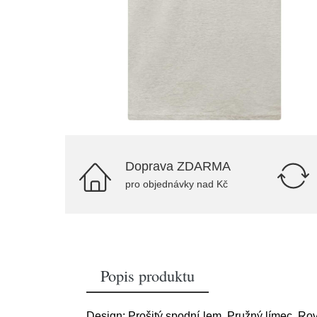
Doprava ZDARMA
pro objednávky nad Kč
Popis produktu
Design: Prošitý spodní lem, Pružný límec, Rovný