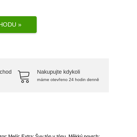
HODU »
bchod
Nakupujte kdykoli
máme otevřeno 24 hodin denně
zor: Melír; Extra: Švy tón v tónu, Měkký povrch;