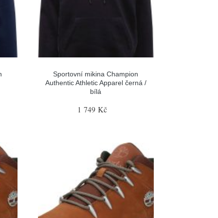
n
Sportovní mikina Champion
Authentic Athletic Apparel černá /
bílá
1 749 Kč