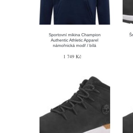
Sportovní mikina Champion
Šn
Authentic Athletic Apparel
námořnická modř / bílá
1 749 Kč