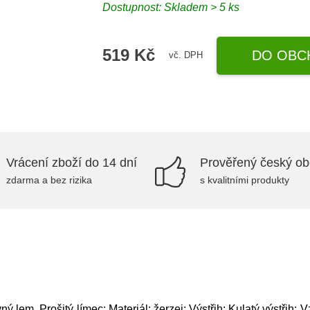
Dostupnost: Skladem > 5 ks
519 Kč
DO OBC
vč. DPH
Vrácení zboží do 14 dní
Prověřený český o
zdarma a bez rizika
s kvalitními produkty
 lem, Prošitý límec; Materiál: žerzej; Výstřih: Kulatý výstřih; V