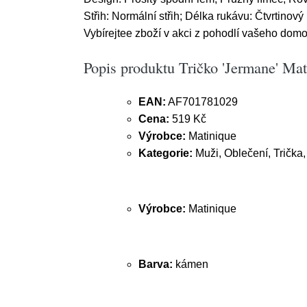
Střih: Normální střih; Délka rukávu: Čtvrtinov
Vybírejtee zboží v akci z pohodlí vašeho dom
Popis produktu Tričko 'Jermane' Ma
EAN:
AF701781029
Cena:
519 Kč
Výrobce:
Matinique
Kategorie:
Muži, Oblečení, Trička,
Výrobce:
Matinique
Barva:
kámen