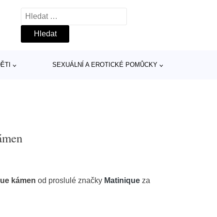
Vyhledávání
ĚTI
SEXUÁLNÍ A EROTICKÉ POMŮCKY
kámen
ique kámen
od proslulé značky
Matinique
za