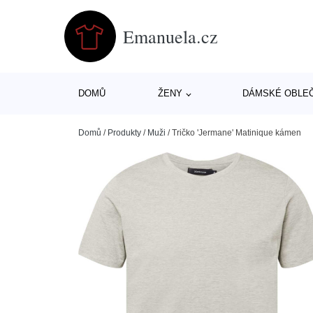
Emanuela.cz
DOMŮ
ŽENY
DÁMSKÉ OBLE
Domů
/
Produkty
/
Muži
/
Tričko 'Jermane' Matinique kámen