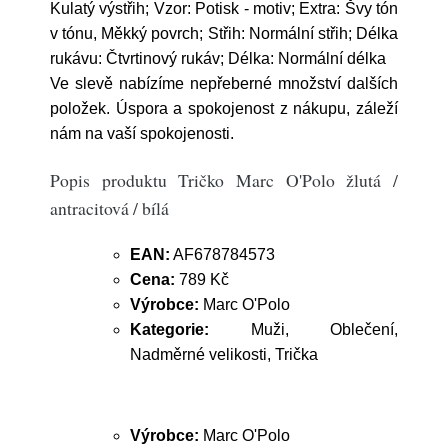
Kulatý výstřih; Vzor: Potisk - motiv; Extra: Švy tón
v tónu, Měkký povrch; Střih: Normální střih; Délka
rukávu: Čtvrtinový rukáv; Délka: Normální délka
Ve slevě nabízíme nepřeberné množství dalších
položek. Úspora a spokojenost z nákupu, záleží
nám na vaší spokojenosti.
Popis produktu Tričko Marc O'Polo žlutá /
antracitová / bílá
EAN:
AF678784573
Cena:
789 Kč
Výrobce:
Marc O'Polo
Kategorie:
Muži, Oblečení,
Nadměrné velikosti, Trička
Výrobce:
Marc O'Polo