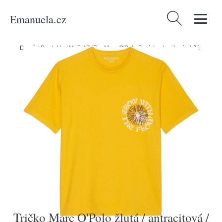
Emanuela.cz
Vyhledávání
Domů
/
Produkty
/
Muži
/
Tričko Marc O'Polo žlutá / antracitová / bílá
Tričko Marc O'Polo žlutá / antracitová /