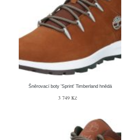
Šněrovací boty 'Sprint' Timberland hnědá
3 749 Kč