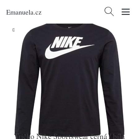
Emanuela.cz
Vyhledávání
Domů
/
Produkty
/
Muži
/
Tričko Nike Sportswear černá / bílá
Tričko Nike Sportswear černá / bílá