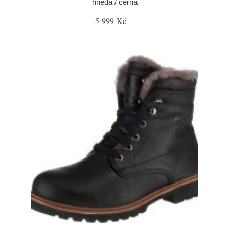
hnědá / černá
5 999 Kč