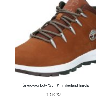
Šněrovací boty 'Sprint' Timberland hnědá
3 749 Kč