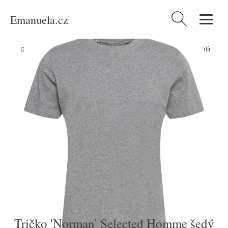
Emanuela.cz
Vyhledávání
Domů
/
Produkty
/
Muži
/
Tričko 'Norman' Selected Homme šedý melír
Tričko 'Norman' Selected Homme šedý