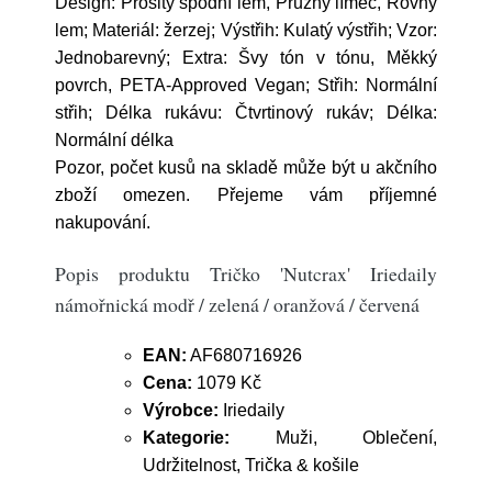
Design: Prošitý spodní lem, Pružný límec, Rovný
lem; Materiál: žerzej; Výstřih: Kulatý výstřih; Vzor:
Jednobarevný; Extra: Švy tón v tónu, Měkký
povrch, PETA-Approved Vegan; Střih: Normální
střih; Délka rukávu: Čtvrtinový rukáv; Délka:
Normální délka
Pozor, počet kusů na skladě může být u akčního
zboží omezen. Přejeme vám příjemné
nakupování.
Popis produktu Tričko 'Nutcrax' Iriedaily
námořnická modř / zelená / oranžová / červená
EAN:
AF680716926
Cena:
1079 Kč
Výrobce:
Iriedaily
Kategorie:
Muži, Oblečení,
Udržitelnost, Trička & košile