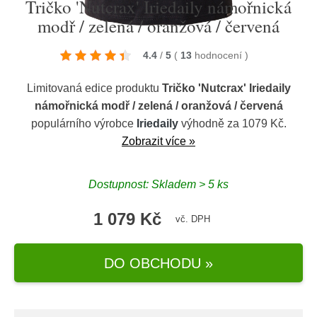
Tričko 'Nutcrax' Iriedaily námořnická
modř / zelená / oranžová / červená
4.4
/
5
(
13
hodnocení
)
Limitovaná edice produktu
Tričko 'Nutcrax' Iriedaily
námořnická modř / zelená / oranžová / červená
populárního výrobce
Iriedaily
výhodně za 1079 Kč.
Zobrazit více »
Dostupnost: Skladem > 5 ks
1 079 Kč
vč. DPH
DO OBCHODU »