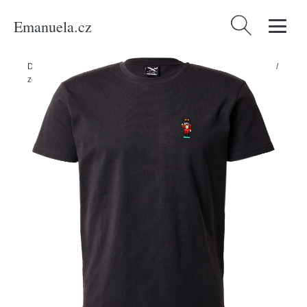
Emanuela.cz
Vyhledávání
Domů
/
Produkty
/
Muži
/
Tričko 'Nutcrax' Iriedaily námořnická modř /
zelená / oranžová / červená