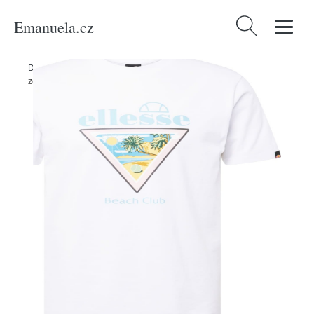
Emanuela.cz
Vyhledávání
Domů
/
Produkty
/
Muži
/
Tričko 'Pavlo' Ellesse světlemodrá / žlutá /
zelená / bílá