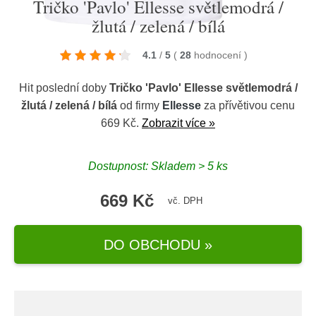
Tričko 'Pavlo' Ellesse světlemodrá /
žlutá / zelená / bílá
4.1
/
5
(
28
hodnocení
)
Hit poslední doby
Tričko 'Pavlo' Ellesse světlemodrá /
žlutá / zelená / bílá
od firmy
Ellesse
za přívětivou cenu
669 Kč.
Zobrazit více »
Dostupnost: Skladem > 5 ks
669 Kč
vč. DPH
DO OBCHODU »