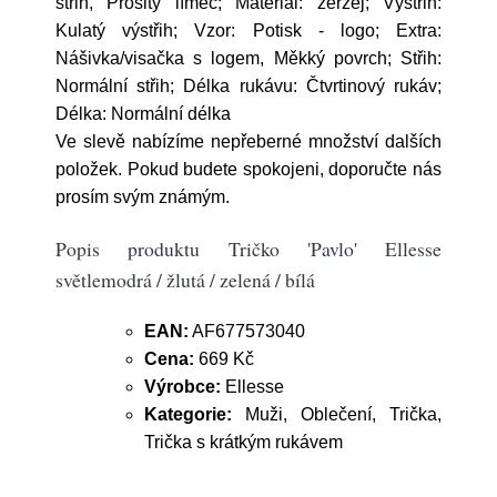
střih, Prošitý límec; Materiál: žerzej; Výstřih:
Kulatý výstřih; Vzor: Potisk - logo; Extra:
Nášivka/visačka s logem, Měkký povrch; Střih:
Normální střih; Délka rukávu: Čtvrtinový rukáv;
Délka: Normální délka
Ve slevě nabízíme nepřeberné množství dalších
položek. Pokud budete spokojeni, doporučte nás
prosím svým známým.
Popis produktu Tričko 'Pavlo' Ellesse
světlemodrá / žlutá / zelená / bílá
EAN:
AF677573040
Cena:
669 Kč
Výrobce:
Ellesse
Kategorie:
Muži, Oblečení, Trička,
Trička s krátkým rukávem