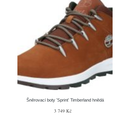
Šněrovací boty 'Sprint' Timberland hnědá
3 749 Kč