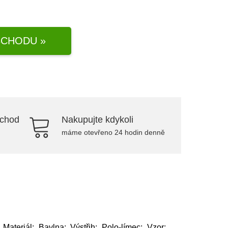
CHODU »
bchod
Nakupujte kdykoli
máme otevřeno 24 hodin denně
ateriál: Bavlna; Výstřih: Polo-límec; Vzor: