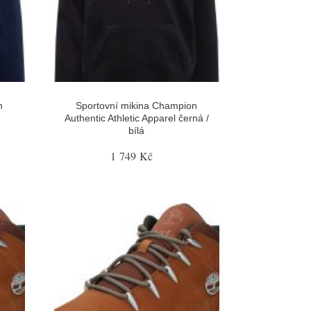
n
Sportovní mikina Champion
Authentic Athletic Apparel černá /
bílá
1 749 Kč