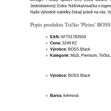
Jednobarevný; Extra: Nášivka/visačka s logem,
Naše výhodné nabídky čekají právě na vás. Vyu
Popis produktu Tričko 'Pleins' BOS
EAN:
AF701783504
Cena:
3249 Kč
Výrobce:
BOSS Black
Kategorie:
Muži, Premium, Trička,
Výrobce:
BOSS Black
Barva:
krémová