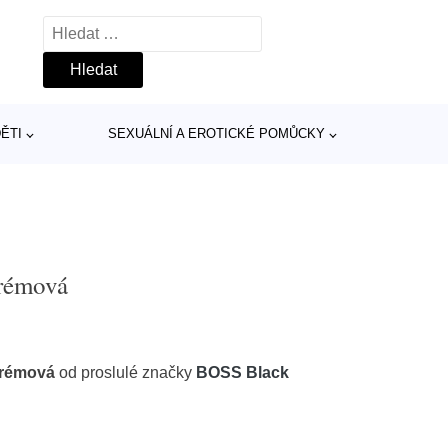
Vyhledávání
ĚTI
SEXUÁLNÍ A EROTICKÉ POMŮCKY
krémová
krémová
od proslulé značky
BOSS Black