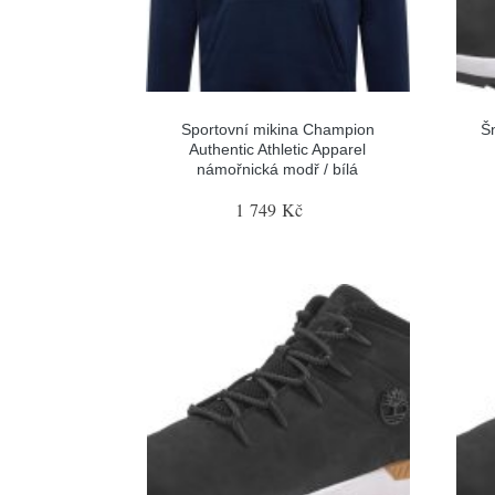
Sportovní mikina Champion
Šn
Authentic Athletic Apparel
námořnická modř / bílá
1 749 Kč