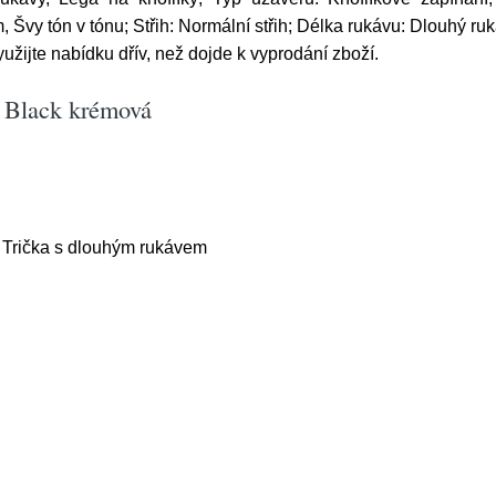
 Švy tón v tónu; Střih: Normální střih; Délka rukávu: Dlouhý ru
žijte nabídku dřív, než dojde k vyprodání zboží.
S Black krémová
 Trička s dlouhým rukávem