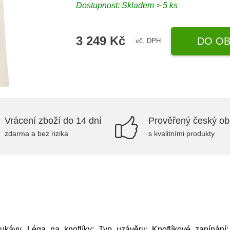
Dostupnost: Skladem > 5 ks
3 249 Kč
DO OB
vč. DPH
Vrácení zboží do 14 dní
Prověřený český o
zdarma a bez rizika
s kvalitními produkty
ukávy, Léga na knoflíky; Typ uzávěru: Knoflíkové zapínání; M