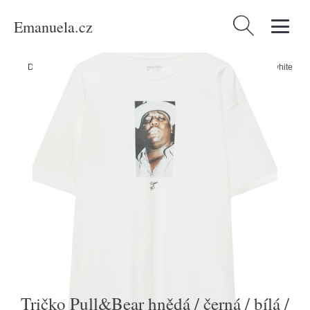
Emanuela.cz
Vyhledávání
Domů
/
Produkty
/
Muži
/
Tričko Pull&Bear hnědá / černá / bílá / offwhite
Tričko Pull&Bear hnědá / černá / bílá /