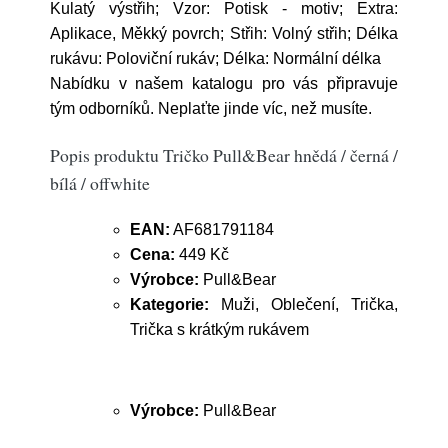
Kulatý výstřih; Vzor: Potisk - motiv; Extra:
Aplikace, Měkký povrch; Střih: Volný střih; Délka
rukávu: Poloviční rukáv; Délka: Normální délka
Nabídku v našem katalogu pro vás připravuje
tým odborníků. Neplaťte jinde víc, než musíte.
Popis produktu Tričko Pull&Bear hnědá / černá /
bílá / offwhite
EAN:
AF681791184
Cena:
449 Kč
Výrobce:
Pull&Bear
Kategorie:
Muži, Oblečení, Trička,
Trička s krátkým rukávem
Výrobce:
Pull&Bear