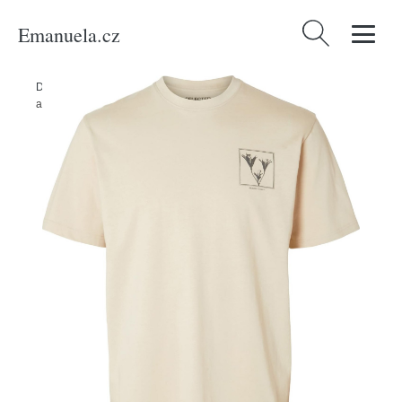
Emanuela.cz
Vyhledávání
Domů
/
Produkty
/
Muži
/
Tričko 'RELAX' Selected Homme béžová /
antracitová