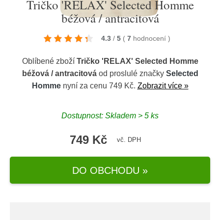
Tričko 'RELAX' Selected Homme
béžová / antracitová
4.3
/
5
(
7
hodnocení
)
Oblíbené zboží
Tričko 'RELAX' Selected Homme
béžová / antracitová
od proslulé značky
Selected
Homme
nyní za cenu 749 Kč.
Zobrazit více »
Dostupnost: Skladem > 5 ks
749 Kč
vč. DPH
DO OBCHODU »