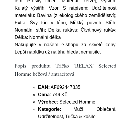
lem, Prošitý límec; Materiál: žerzej; Výstřih:
Kulatý výstřih; Vzor: S nápisem; Udržitelnost
materiálu: Bavlna (z ekologického zemědělství);
Extra: Švy tón v tónu, Měkký povrch; Střih:
Normální střih; Délka rukávu: Čtvrtinový rukáv;
Délka: Normální délka
Nakupujte v našem e-shopu za skvělé ceny.
Lepší nabídku už na trhu hledat nemusíte.
Popis produktu Tričko 'RELAX' Selected
Homme béžová / antracitová
EAN:
AF692447335
Cena:
749 Kč
Výrobce:
Selected Homme
Kategorie:
Muži, Oblečení,
Udržitelnost, Trička & košile