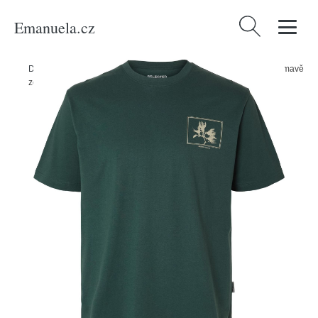
Emanuela.cz
Vyhledávání
Domů
/
Produkty
/
Muži
/
Tričko 'Relax' Selected Homme béžová / tmavě
zelená