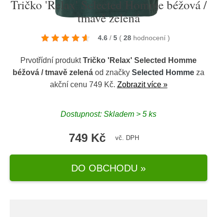
Tričko 'Relax' Selected Homme béžová /
tmavě zelená
4.6
/
5
(
28
hodnocení
)
Prvotřídní produkt
Tričko 'Relax' Selected Homme
béžová / tmavě zelená
od značky
Selected Homme
za
akční cenu 749 Kč.
Zobrazit více »
Dostupnost: Skladem > 5 ks
749 Kč
vč. DPH
DO OBCHODU »