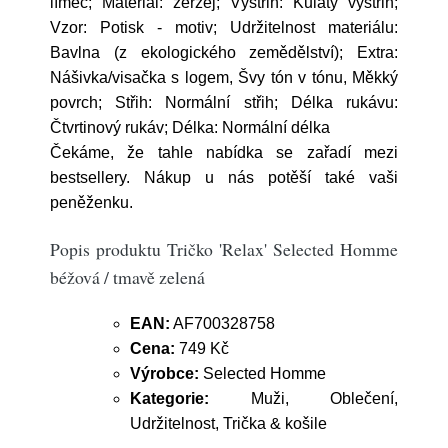
límec; Materiál: žerzej; Výstřih: Kulatý výstřih;
Vzor: Potisk - motiv; Udržitelnost materiálu:
Bavlna (z ekologického zemědělství); Extra:
Nášivka/visačka s logem, Švy tón v tónu, Měkký
povrch; Střih: Normální střih; Délka rukávu:
Čtvrtinový rukáv; Délka: Normální délka
Čekáme, že tahle nabídka se zařadí mezi
bestsellery. Nákup u nás potěší také vaši
peněženku.
Popis produktu Tričko 'Relax' Selected Homme
béžová / tmavě zelená
EAN:
AF700328758
Cena:
749 Kč
Výrobce:
Selected Homme
Kategorie:
Muži, Oblečení,
Udržitelnost, Trička & košile