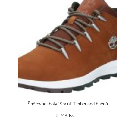
Šněrovací boty 'Sprint' Timberland hnědá
3 749 Kč