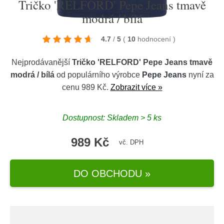
Tričko 'RELFORD' Pepe Jeans tmavě
modrá / bílá
4.7
/
5
(
10
hodnocení
)
Nejprodávanější
Tričko 'RELFORD' Pepe Jeans tmavě
modrá / bílá
od populárního výrobce
Pepe Jeans
nyní za
cenu 989 Kč.
Zobrazit více »
Dostupnost: Skladem > 5 ks
989 Kč
vč. DPH
DO OBCHODU »