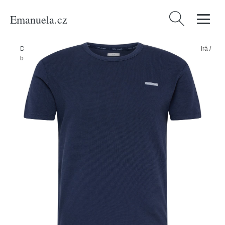
Emanuela.cz
Vyhledávání
Domů
/
Produkty
/
Muži
/
Tričko 'RELFORD' Pepe Jeans tmavě modrá /
bílá