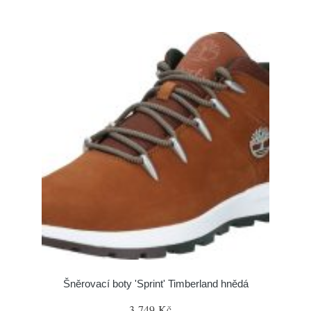
Šněrovací boty 'Sprint' Timberland hnědá
3 749 Kč