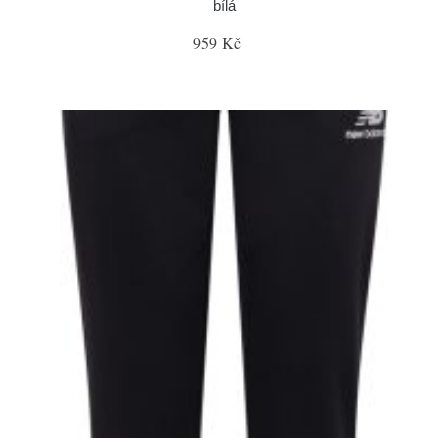
bílá
959 Kč