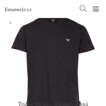
Emanuela.cz
Vyhledávání
Domů
/
Produkty
/
Muži
/
Tričko 'Retain' Iriedaily černá
Tričko 'Retain' Iriedaily černá