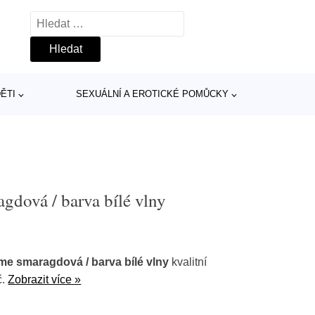
Vyhledávání
ĚTI
SEXUÁLNÍ A EROTICKÉ POMŮCKY
gdová / barva bílé vlny
e smaragdová / barva bílé vlny
kvalitní
č.
Zobrazit více »