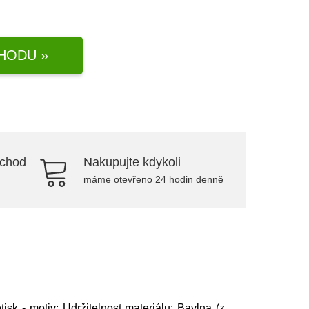
HODU »
bchod
Nakupujte kdykoli
máme otevřeno 24 hodin denně
isk - motiv; Udržitelnost materiálu: Bavlna (z