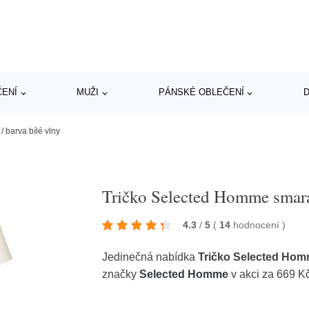
ČENÍ
MUŽI
PÁNSKÉ OBLEČENÍ
D
 barva bílé vlny
Tričko Selected Homme smara
4.3
/
5
(
14
hodnocení
)
Jedinečná nabídka
Tričko Selected Homm
značky
Selected Homme
v akci za 669 K