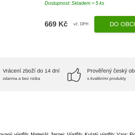
Dostupnost: Skladem > 5 ks
669 Kč
DO OBC
vč. DPH
Vrácení zboží do 14 dní
Prověřený český o
zdarma a bez rizika
s kvalitními produkty
ný výstřih; Materiál: žerzej; Výstřih: Kulatý výstřih; Vzor: Pot