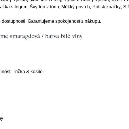
ačka s logem, Švy tón v tónu, Měkký povrch, Potisk značky; Střih
é dostupnosti. Garantujeme spokojenost z nákupu.
me smaragdová / barva bílé vlny
lnost, Trička & košile
ny