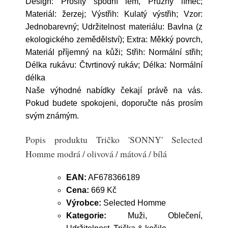
Design: Prošitý spodní lem, Pružný límec;
Materiál: žerzej; Výstřih: Kulatý výstřih; Vzor:
Jednobarevný; Udržitelnost materiálu: Bavlna (z
ekologického zemědělství); Extra: Měkký povrch,
Materiál příjemný na kůži; Střih: Normální střih;
Délka rukávu: Čtvrtinový rukáv; Délka: Normální
délka
Naše výhodné nabídky čekají právě na vás.
Pokud budete spokojeni, doporučte nás prosím
svým známým.
Popis produktu Tričko 'SONNY' Selected
Homme modrá / olivová / mátová / bílá
EAN:
AF678366189
Cena:
669 Kč
Výrobce:
Selected Homme
Kategorie:
Muži, Oblečení,