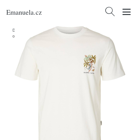
Emanuela.cz
Vyhledávání
Domů
/
Produkty
/
Muži
/
Tričko 'SONNY' Selected Homme modrá /
olivová / mátová / bílá