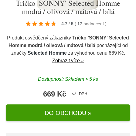
Tričko 'SONNY' Selected Homme
modrá / olivová / mátová / bílá
4.7
/
5
(
17
hodnocení
)
Produkt osvědčený zákazníky
Tričko 'SONNY' Selected
Homme modrá / olivová / mátová / bílá
pocházející od
značky
Selected Homme
za výhodnou cenu 669 Kč.
Zobrazit více »
Dostupnost: Skladem > 5 ks
669 Kč
vč. DPH
DO OBCHODU »