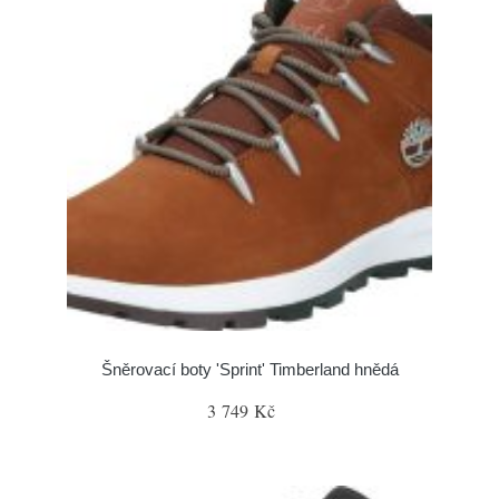
Šněrovací boty 'Sprint' Timberland hnědá
3 749 Kč