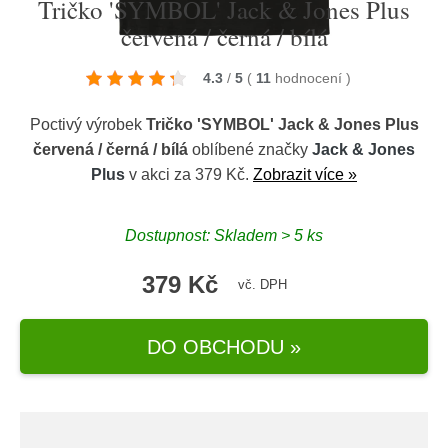
Tričko 'SYMBOL' Jack & Jones Plus
červená / černá / bílá
4.3
/
5
(
11
hodnocení
)
Poctivý výrobek
Tričko 'SYMBOL' Jack & Jones Plus
červená / černá / bílá
oblíbené značky
Jack & Jones
Plus
v akci za 379 Kč.
Zobrazit více »
Dostupnost: Skladem > 5 ks
379 Kč
vč. DPH
DO OBCHODU »