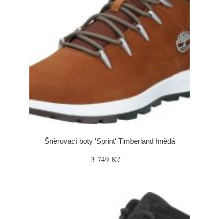
Šněrovací boty 'Sprint' Timberland hnědá
3 749 Kč