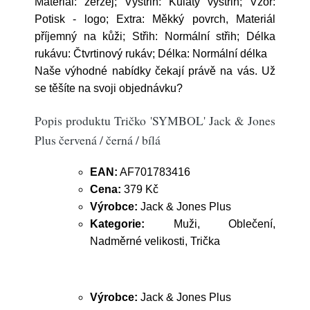
Materiál: žerzej; Výstřih: Kulatý výstřih; Vzor:
Potisk - logo; Extra: Měkký povrch, Materiál
příjemný na kůži; Střih: Normální střih; Délka
rukávu: Čtvrtinový rukáv; Délka: Normální délka
Naše výhodné nabídky čekají právě na vás. Už
se těšíte na svoji objednávku?
Popis produktu Tričko 'SYMBOL' Jack & Jones
Plus červená / černá / bílá
EAN:
AF701783416
Cena:
379 Kč
Výrobce:
Jack & Jones Plus
Kategorie:
Muži, Oblečení,
Nadměrné velikosti, Trička
Výrobce:
Jack & Jones Plus