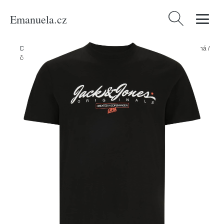
Emanuela.cz
Vyhledávání
Domů
/
Produkty
/
Muži
/
Tričko 'SYMBOL' Jack & Jones Plus červená /
černá / bílá