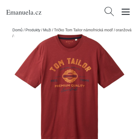
Emanuela.cz
Vyhledávání
Domů
/
Produkty
/
Muži
/
Tričko Tom Tailor námořnická modř / oranžová
/ rezavě červená