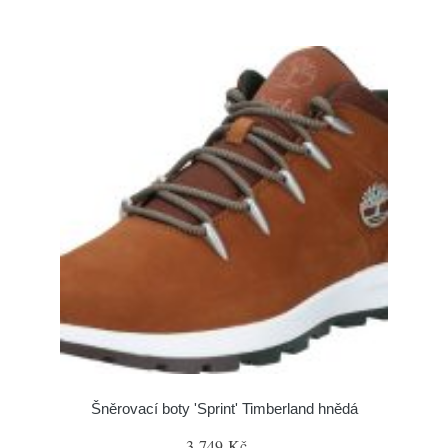
Šněrovací boty 'Sprint' Timberland hnědá
3 749 Kč