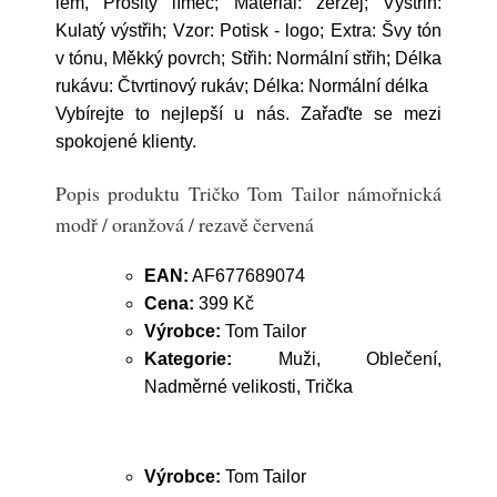
lem, Prošitý límec; Materiál: žerzej; Výstřih:
Kulatý výstřih; Vzor: Potisk - logo; Extra: Švy tón
v tónu, Měkký povrch; Střih: Normální střih; Délka
rukávu: Čtvrtinový rukáv; Délka: Normální délka
Vybírejte to nejlepší u nás. Zařaďte se mezi
spokojené klienty.
Popis produktu Tričko Tom Tailor námořnická
modř / oranžová / rezavě červená
EAN:
AF677689074
Cena:
399 Kč
Výrobce:
Tom Tailor
Kategorie:
Muži, Oblečení,
Nadměrné velikosti, Trička
Výrobce:
Tom Tailor