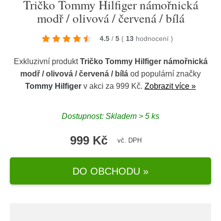
Tričko Tommy Hilfiger námořnická
modř / olivová / červená / bílá
4.5
/
5
(
13
hodnocení
)
Exkluzivní produkt
Tričko Tommy Hilfiger námořnická
modř / olivová / červená / bílá
od populární značky
Tommy Hilfiger
v akci za 999 Kč.
Zobrazit více »
Dostupnost: Skladem > 5 ks
999 Kč
vč. DPH
DO OBCHODU »