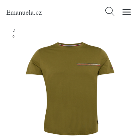
Emanuela.cz
Vyhledávání
Domů
/
Produkty
/
Muži
/
Tričko Tommy Hilfiger námořnická modř /
olivová / červená / bílá