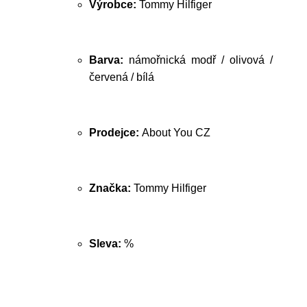
Výrobce:
Tommy Hilfiger
Barva:
námořnická modř / olivová /
červená / bílá
Prodejce:
About You CZ
Značka:
Tommy Hilfiger
Sleva:
%