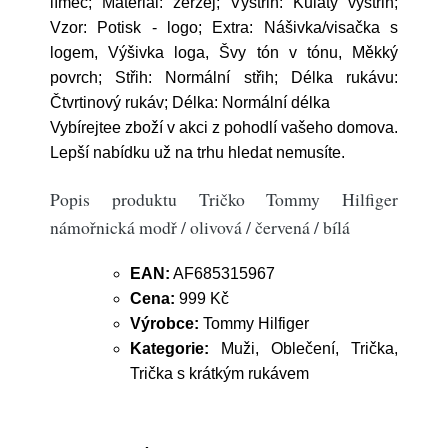
límec; Materiál: žerzej; Výstřih: Kulatý výstřih;
Vzor: Potisk - logo; Extra: Nášivka/visačka s
logem, Výšivka loga, Švy tón v tónu, Měkký
povrch; Střih: Normální střih; Délka rukávu:
Čtvrtinový rukáv; Délka: Normální délka
Vybírejtee zboží v akci z pohodlí vašeho domova.
Lepší nabídku už na trhu hledat nemusíte.
Popis produktu Tričko Tommy Hilfiger
námořnická modř / olivová / červená / bílá
EAN:
AF685315967
Cena:
999 Kč
Výrobce:
Tommy Hilfiger
Kategorie:
Muži, Oblečení, Trička,
Trička s krátkým rukávem